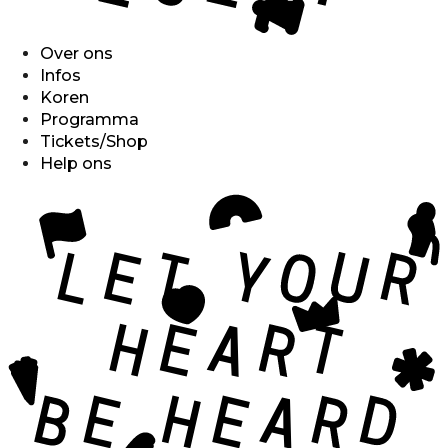
Over ons
Infos
Koren
Programma
Tickets/Shop
Help ons