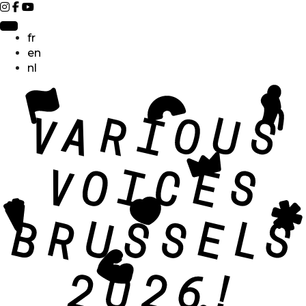
fr
en
nl