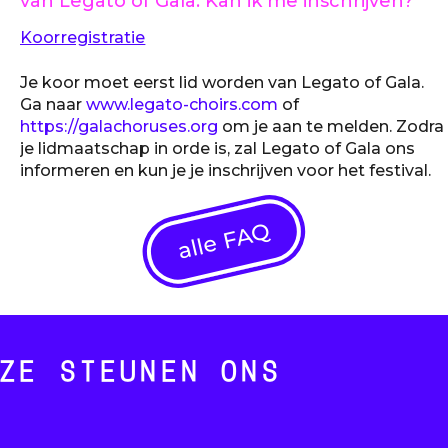
van Legato of Gala. Kan ik me inschrijven?
Koorregistratie
Je koor moet eerst lid worden van Legato of Gala.
Ga naar
www.legato-choirs.com
of
https://galachoruses.org
om je aan te melden. Zodra
je lidmaatschap in orde is, zal Legato of Gala ons
informeren en kun je je inschrijven voor het festival.
alle FAQ
ZE STEUNEN ONS