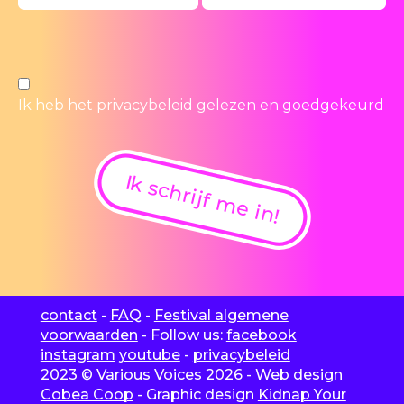
Ik heb het
privacybeleid
gelezen en goedgekeurd
Ik schrijf me in!
contact
-
FAQ
-
Festival algemene
voorwaarden
- Follow us:
facebook
instagram
youtube
-
privacybeleid
2023 © Various Voices 2026 - Web design
Cobea Coop
- Graphic design
Kidnap Your