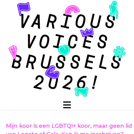
Mijn koor is een LGBTQI+ koor, maar geen lid