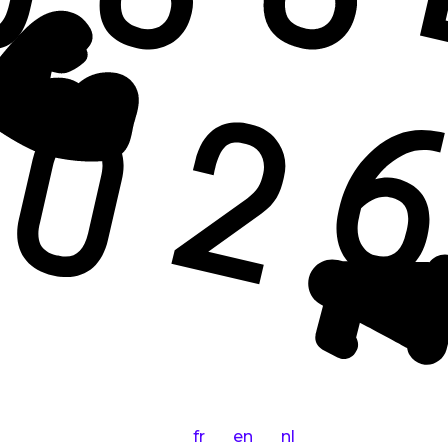
fr
en
nl