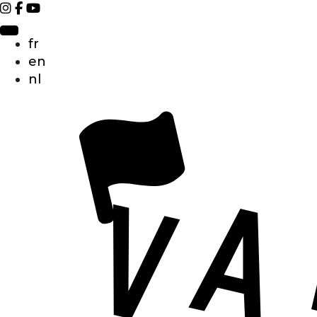
fr
en
nl