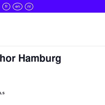
fr
en
nl
hor Hamburg
ILS