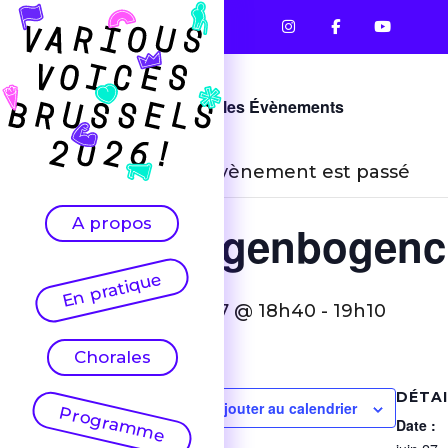
« Tous les Évènements
Cet évènement est passé
A propos
Regenbogenc
En pratique
juin 27 @ 18h40
-
19h10
Chorales
DÉTA
Ajouter au calendrier
Programme
Date :