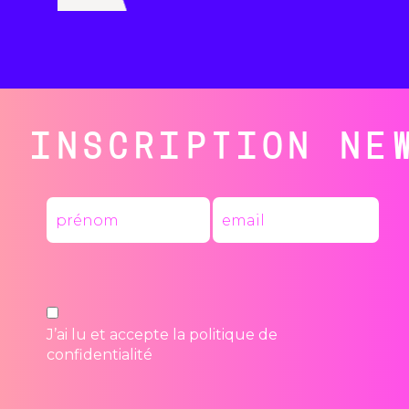
INSCRIPTION NE
J’ai lu et accepte la
politique de
confidentialité