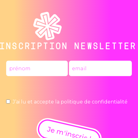
INSCRIPTION NEWSLETTER
J’ai lu et accepte la
politique de confidentialité
Je m'inscris !