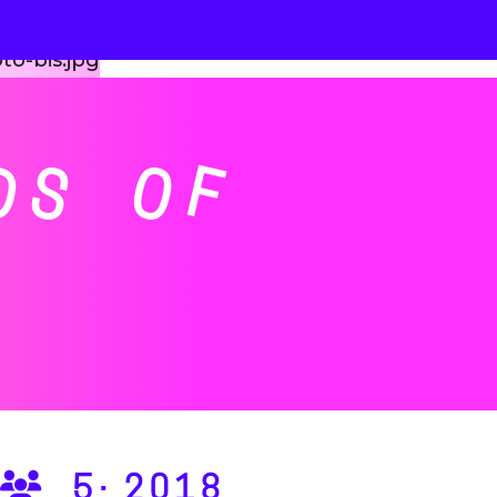
DS OF
5·2018