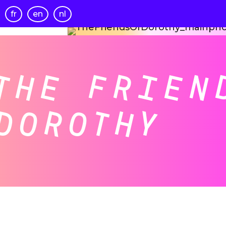
fr
en
nl
THE FRIEN
DOROTHY