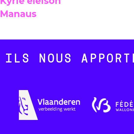
Kyrie eleison
Manaus
ILS NOUS APPORT