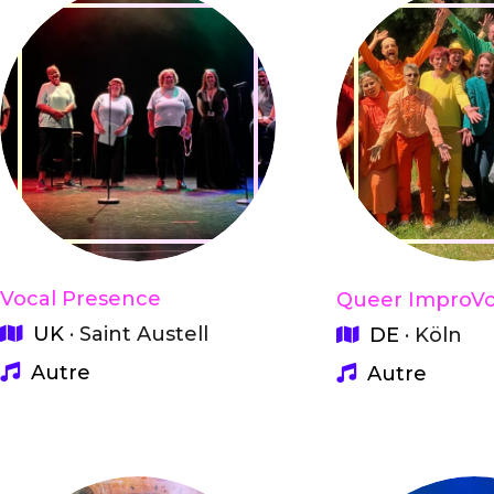
Vocal Presence
Queer ImproVo
UK
· Saint Austell
DE
· Köln
Autre
Autre