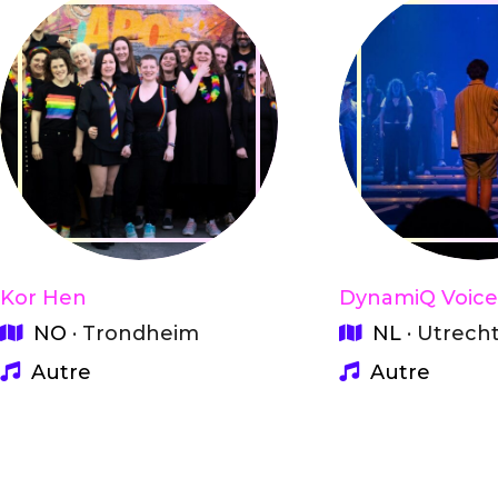
Kor Hen
DynamiQ Voice
NO
· Trondheim
NL
· Utrech
Autre
Autre