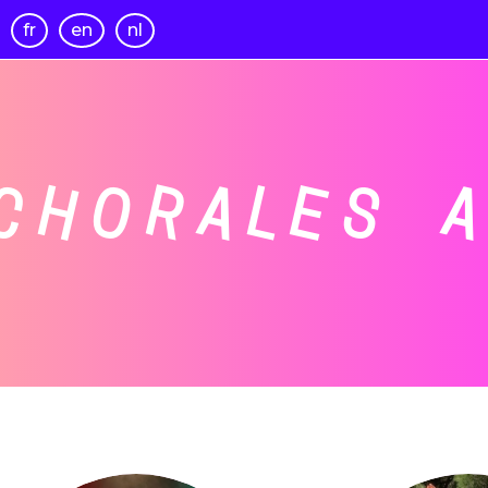
fr
en
nl
CHORALES 