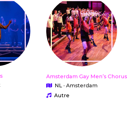
s
Amsterdam Gay Men’s Chorus
t
NL
· Amsterdam
Autre