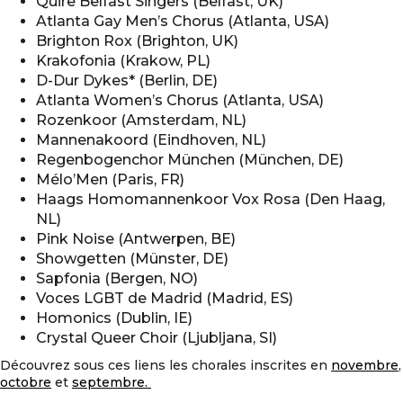
Quire Belfast Singers (Belfast, UK)
Atlanta Gay Men’s Chorus (Atlanta, USA)
Brighton Rox (Brighton, UK)
Krakofonia (Krakow, PL)
D-Dur Dykes* (Berlin, DE)
Atlanta Women’s Chorus (Atlanta, USA)
Rozenkoor (Amsterdam, NL)
Mannenakoord (Eindhoven, NL)
Regenbogenchor München (München, DE)
Mélo’Men (Paris, FR)
Haags Homomannenkoor Vox Rosa (Den Haag,
NL)
Pink Noise (Antwerpen, BE)
Showgetten (Münster, DE)
Sapfonia (Bergen, NO)
Voces LGBT de Madrid (Madrid, ES)
Homonics (Dublin, IE)
Crystal Queer Choir (Ljubljana, SI)
Découvrez sous ces liens les chorales inscrites en
novembre
,
octobre
et
septembre.