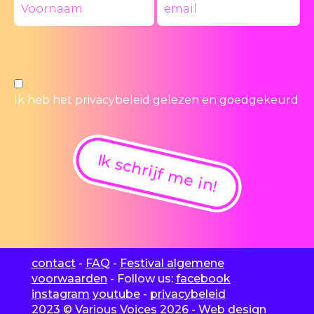
Ik heb het
privacybeleid
gelezen en goedgekeurd
Ik schrijf me in!
contact
-
FAQ
-
Festival algemene
voorwaarden
- Follow us:
facebook
instagram
youtube
-
privacybeleid
2023 © Various Voices 2026 - Web design