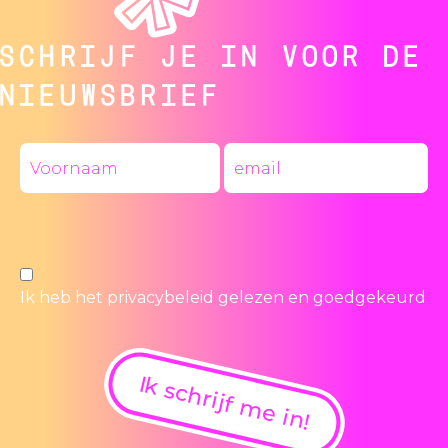
SCHRIJF JE IN VOOR DE
NIEUWSBRIEF
Ik heb het
privacybeleid
gelezen en goedgekeurd
Ik schrijf me in!