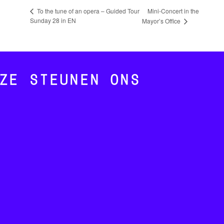
Mini-Concert in the
To the tune of an opera – Guided Tour
Sunday 28 in EN
Mayor’s Office
ZE STEUNEN ONS