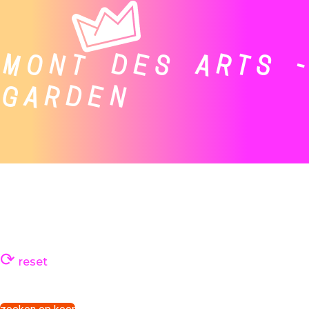
MONT DES ARTS -
GARDEN
reset