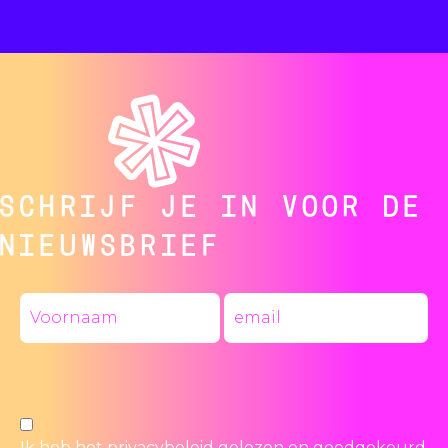
SCHRIJF JE IN VOOR DE
NIEUWSBRIEF
Ik heb het
privacybeleid
gelezen en goedgekeurd