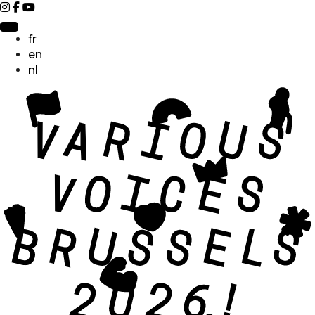
fr
en
nl